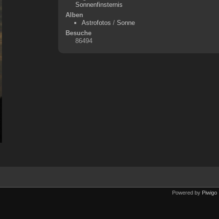
Sonnenfinsternis
Alben
Astrofotos
/
Sonne
Besuche
86494
Powered by
Piwigo