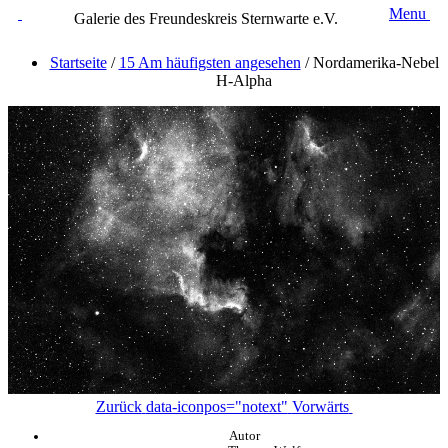
Menu
Galerie des Freundeskreis Sternwarte e.V.
Startseite
/
15 Am häufigsten angesehen
/
Nordamerika-Nebel
H-Alpha
Zurück
data-iconpos="notext"
Vorwärts
Autor