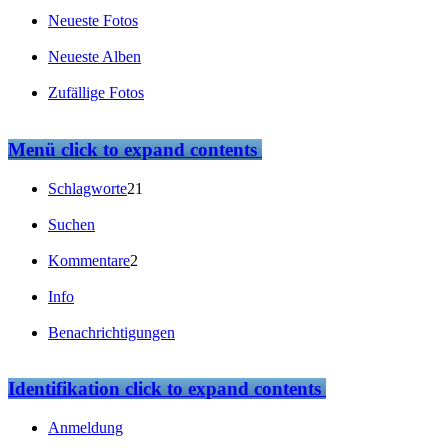
Neueste Fotos
Neueste Alben
Zufällige Fotos
Menü
click to expand contents
Schlagworte
21
Suchen
Kommentare
2
Info
Benachrichtigungen
Identifikation
click to expand contents
Anmeldung