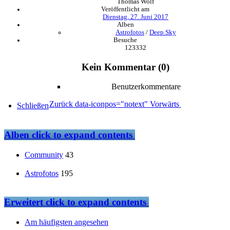
Thomas Wolf
Veröffentlicht am
Dienstag, 27. Juni 2017
Alben
Astrofotos
/
Deep Sky
Besuche
123332
Kein Kommentar (0)
Benutzerkommentare
Zurück
data-iconpos="notext"
Vorwärts
Schließen
Alben
click to expand contents
Community
43
Astrofotos
195
Erweitert
click to expand contents
Am häufigsten angesehen