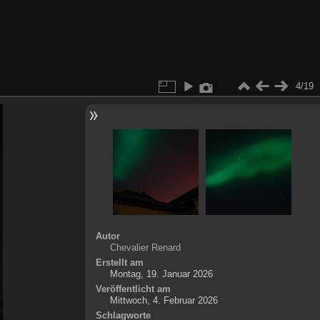
4/19
Autor
Chevalier Renard
Erstellt am
Montag, 19. Januar 2026
Veröffentlicht am
Mittwoch, 4. Februar 2026
Schlagworte