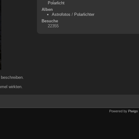
Polarlicht
Alben
Astrofotos
/
Polarlichter
Besuche
22355
 beschreiben.
mmel wirkten.
Powered by
Piwigo