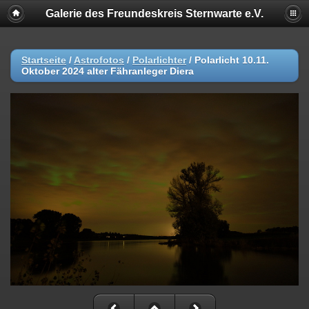
Galerie des Freundeskreis Sternwarte e.V.
Startseite
/
Astrofotos
/
Polarlichter
/
Polarlicht 10.11.
Oktober 2024 alter Fähranleger Diera