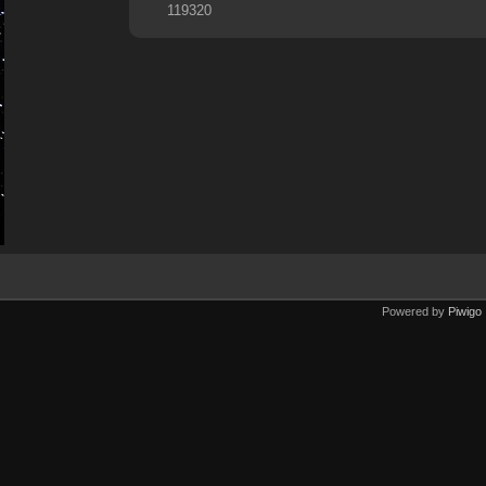
119320
Powered by
Piwigo