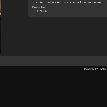
Astrofotos
/
Atmosphärische Erscheinungen
Besuche
199886
Powered by
Piwigo