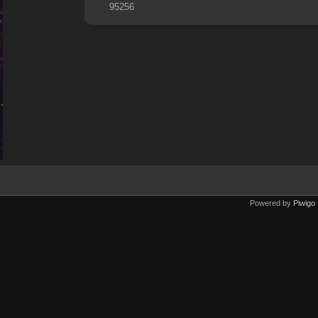
95256
Powered by
Piwigo